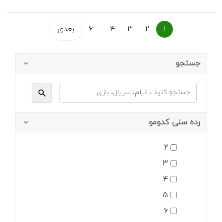
1
2
3
4
...
6
بعدی
جستجو
رده سنی کدومو
2
3
4
5
6