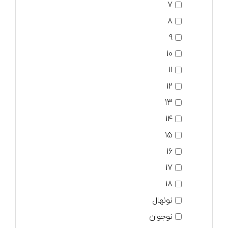
7
8
9
10
11
12
13
14
15
16
17
18
نونهال
نوجوان