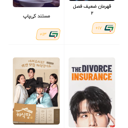
قهرمان ضعیف فصل
۲
مستند کی‌پاپ
17+
13+