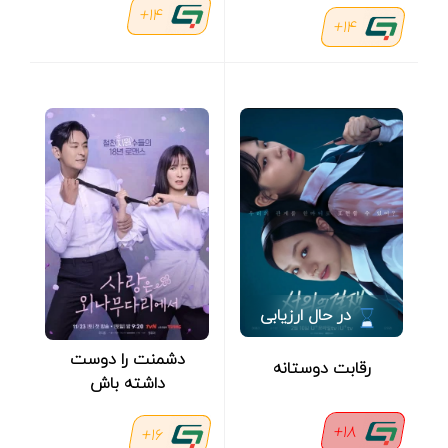
14+
14+
در حال ارزیابی
دشمنت را دوست
رقابت دوستانه
داشته باش
18+
16+