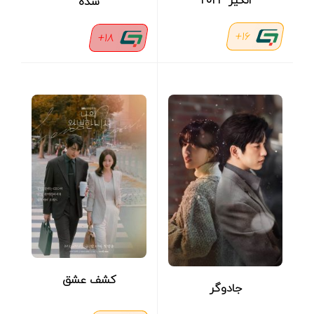
انگیز ۲۰۲۳
شده
16+
18+
کشف عشق
جادوگر