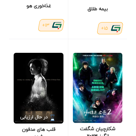
غذاخوری هو
بیمه طلاق
13+
15+
در حال ارزیابی
شکارچیان شگفت
قلب های مدفون