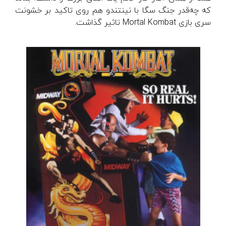
که چه‌قدر جنگ سگا با نینتندو هم روی تاکید بر خشونت
سری بازی Mortal Kombat تاثیر گذاشت.