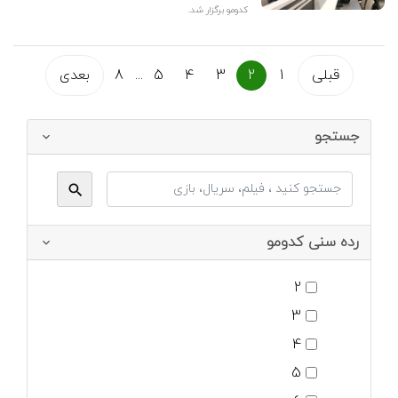
کدومو برگزار شد.
قبلی
1
2
3
4
5
...
8
بعدی
جستجو
رده سنی کدومو
2
3
4
5