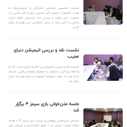
نشست تخصصی «بازنمایی دخترانگی در انیمیشن‌ها» به
همت «کدومو» با حضور دکتر حسینی نیکو و دکتر محبی و با
محوریت متن خوانی و بررسی سه انیمیشن «قرمز شدن،
شانس و آتش دل»، در سالن کنفرانس این مؤسسه برگزار
گردید.
نشست نقد و بررسی انیمیشن دنیای
عجیب
نشست نقد و بررسی انیمیشن پر حاشیه دنیای عجیب که به
واسطه پرداختن مستقیم به موضوع همجنس‌گرایی خبرساز
شده بود؛ به دعوت مجموعه کدومو و در محل موسسه تبیان
برگزار شد.
جلسه متن‌خوانی بازی سیمز ۴ برگزار
شد
جلسه‌ی متن‌خوانی پژوهش و ارزیابی بازی سیمز 4 با هدف
ارتقاء کیفیت ارزیابی و با حضور کارشناسان و ارزیابان بازی