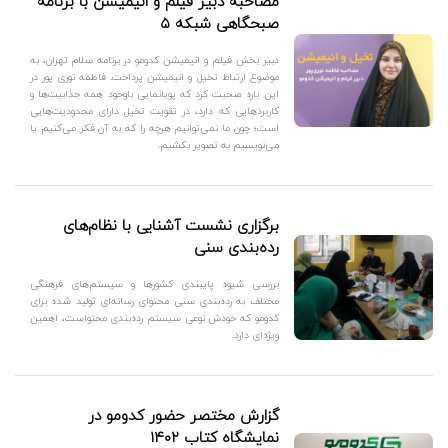
مصاحبه دبیر فیلم و انیمیشن با برنامه
صبحگاهی شبکه ۵
دبیر بخش فیلم و انیمیشن کدومو در برنامه سلام تهران، به
موضوع ارتباط تخیل و انیمیشن پرداخت. فاطمه نوری پور در
این باره صحبت کرد که پویانمایی باوجود همه جذابیت‌ها و
کاربردهایی که دارد، در تقویت تخیل دارای محدودیت‌هایی
است؛ چون ما نمی‌توانیم هرچه را که به آن فکر می‌کنیم یا
می‌نویسیم به تصویر بکشیم.
برگزاری نشست آشنایی با نظام‌های
رده‌بندی سنی
بررسی شیوه پایبندی کشورها و سیستم‌های فرهنگی
مختلف به رده‌بندی سنی محتوای رسانه‌ای تولید شده برای
کدومو که خودش نوعی سیستم رده‌بندی محتواست، اهمین
ویژه‌ای دارد.
گزارش مختصر حضور کدومو در
نمایشگاه کتاب ۱۴۰۲