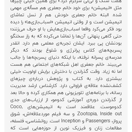
هفت سنگ و لی‌لی سرگرم کرد.» برای همین خیلی چیزها
مثل »انیمیشن» برای خود خانم جعفری هم مسأله‌ی مهمی
شده. البته خانم جعفری خودش هم از نسل تماشای
انیمیشن است و از وقتی انیمیشن «اسباب‌بازی‌ها» را دیده
بود فکر می‌کرد واقعا اسباب‌بازی‌هایش با او حرف می‌زنند؛
حتی گاهی پنهانی آن‌ها را تماشا می‌کرده که به راز سخنگو
بودنشان پی ببرد. ایشان تجربه‌ی معلمی هم دارد. انقدر
پسربچه‌های کلاس پرانرژی و شلوغ بودند که دیگر
مدرسه‌ی پسرانه نرفته، با اینکه دنیای پسربچه‌ها را جالب
می‌بیند. خانم جعفری اهل شبکه‌های اجتماعی هم هست
اما نه زیاد. وقت گذراندن با دخترش برایش اولویت خیلی
بیشتری دارد. به کتاب و پژوهش درباره‌ی چیزهای
کشف‌نشده علاقه‌ی فراوانی دارد. کارشناس ارشد مدیریت
رسانه، با برنامه‌های تلویزیونی هم همکاری کرده و حالا بعد
از گذراندن دوره‌ی آموزشی کدومو، از ارزیاب‌های جدی
کدوموست. علاقمند است به انیمیشن‌های Coco,
Zootopia, Inside out و سه فیلم موردعلاقه‌اش، شوق
پرواز، Passengers و Inception است. روانشناسی، فلسفه،
مطالعات زنان و فیزیک نوین از حوزه‌هایی است که