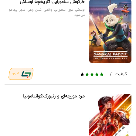
خرگوش سامورایی: تاریخچه اوساگی
اوساگی برای سامورایی واقعی شدن راهی شهر پرماجرا
می‌شود.
12+
کیفیت اثر
مرد مورچه‌ای و زنبورک:کوانتامونیا