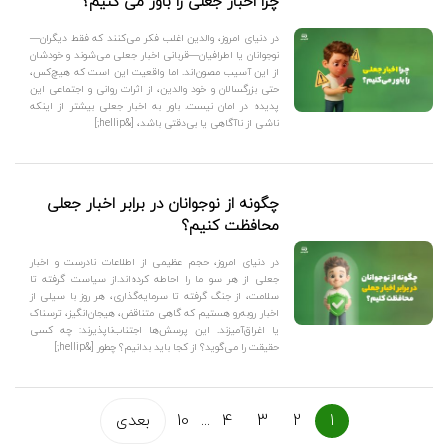
چرا اخبار جعلی را باور می کنیم؟
در دنیای امروز، والدین اغلب فکر می‌کنند که فقط دیگران—
نوجوانان یا اطرافیان—قربانی اخبار جعلی می‌شوند و خودشان
از این آسیب مصون‌اند. اما واقعیت این است که هیچ‌کس،
حتی بزرگسالان و خود والدین، از اثرات روانی و اجتماعی این
پدیده در امان نیست. باور به اخبار جعلی بیشتر از اینکه
ناشی از ناآگاهی یا بی‌دقتی باشد، [&hellip;]
چگونه از نوجوانان در برابر اخبار جعلی
محافظت کنیم؟
در دنیای امروز، حجم عظیمی از اطلاعات نادرست و اخبار
جعلی از هر سو ما را احاطه کرده‌اند.از سیاست گرفته تا
سلامت، از جنگ گرفته تا سرمایه‌گذاری، هر روز با سیلی از
اخبار روبه‌رو هستیم که گاهی متناقض، هیجان‌انگیز، ترسناک
یا اغراق‌آمیزند. این پرسش‌ها اجتناب‌ناپذیرند: چه کسی
حقیقت را می‌گوید؟ از کجا باید بدانیم؟ چطور [&hellip;]
1
2
3
4
...
10
بعدی