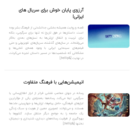
آرزوی پایان خوش برای سریال های
ایرانی!
قصه و روایت همیشه بخشی جدانشدنی از فرهنگ بشر بوده
است. داستان‌ها در طول تاریخ نه تنها برای سرگرمی، بلکه
برای تربیت و انتقال ارزش‌ها به نسل‌های بعدی به‌کار
می‌رفته‌اند. در سال‌های گذشته، سریال‌های تلویزیونی و حتی
فیلم‌های سینمایی ایرانی با وجود همه‌ی تلخی‌ها و
مشکلاتی که شخصیت‌ها در مسیر داستان تجربه می‌کردند،
در نهایت [&hellip;]
انیمیشن‌هایی با فرهنگ متفاوت
رسانه در جهان معاصر، نقشی فراتر از ابزار اطلاع‌رسانی یا
سرگرمی ایفا می‌کند. رسانه‌ها به‌منزله‌ی یکی از مؤثرترین
ابزارهای فرهنگی، حامل پیام‌ها، ارزش‌ها و جهان‌بینی ملت‌ها
هستند و می‌توانند تصویری معین از هویت و سبک زندگی
یک جامعه را به جوامع دیگر منتقل سازند. کشورها با
بهره‌گیری از ظرفیت رسانه‌های دیداری، شنیداری و دیجیتال،
نه‌تنها [&hellip;]