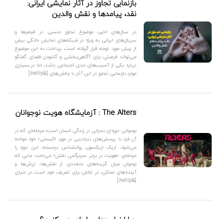
بازنمایی تجاوز در آثار نمایشی ایرانی:
نقد، پیامدها و نقش والدین
در سال‌های اخیر، موضوع تجاوز جنسی در فیلم‌ها و
سریال‌های ایرانی به ویژه در شبکه‌های نمایش خانگی بیش
از پیش مورد توجه قرار گرفته است. پرداخت به این موضوع
می‌تواند فرصتی برای آگاهی‌بخشی و گشودن فضای گفتگو
درباره یکی از آسیب‌های جدی اجتماعی باشد، اما در بسیاری
موارد بازنمایی تجاوز در این آثار با چالش‌های [&hellip;]
The Alters : آزمایشگاه هویت نوجوانان
نوجوانی دوره‌ای بحرانی در زندگی انسان است؛ مرحله‌ای که در
آن فرد با پرسش‌های بنیادینی در مورد «کیستی» خود مواجه
می‌شود. اریک اریکسون، روانشناس برجسته، این دوره را
مرحله‌ی «هویت در برابر سردرگمی نقش» می‌نامد؛ جایی که
نوجوان میان گزینه‌های متعددی از نقش‌ها، ارزش‌ها و
آینده‌های ممکن، در تلاش برای تعریف خود است. در دنیای
[&hellip;]