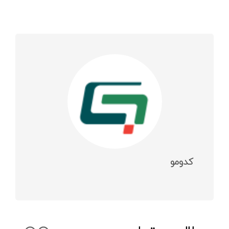
کدومو