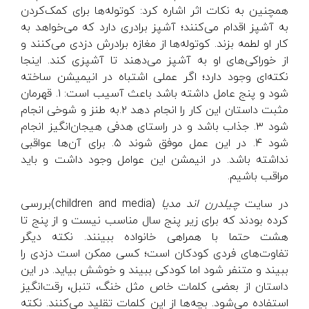
همچنین به نکات اثر اشاره کرد: کوتوله‌ها برای کمک‌کردن
به آشپز اقدام می‌کنند؛ آشپز برادری دارد که می‌خواهد به
کار او لطمه بزند. کوتوله‌ها از مغازه برادرش دزدی می‌کنند و
از خوراکی‌های او به آشپز می‌دهند تا آشپزی کند. اینجا
نکته‌ای وجود دارد؛ اگر عملی اشتباه در انیمیشن ساخته
شود و پنج عامل داشته باشد باعث آسیب است: ۱. قهرمان
مثبت داستان این کار را انجام دهد ۲.به طنز و شوخی انجام
شود ۳. جذاب باشد و در راستای هدفی هیجان‌انگیز انجام
شود ۴. در این عمل موفق شوند ۵. برای آن‌ها عواقبی
نداشته باشد. در انیمشن این عوامل وجود داشت و باید
مراقب باشیم.
در سایت
چیلدرن اند مدیا
(children and media)بررسی
کرده بودند که برای زیر پنج سال مناسب نیست و از پنج تا
هشت حتما با همراهی خانواده ببینند. نکته دیگر
تفاوت‌های فردی کودکان است؛ کسی ممکن است دزدی را
ببیند و متنفر شود اما کودکی ببیند و خوشش بیاید. در این
داستان از بعضی کلمات خاص مثل خنگ، تنبل، رقت‌انگیز
استفاده می‌شود. بچه‌ها از این کلمات تقلید می‌کنند. نکته