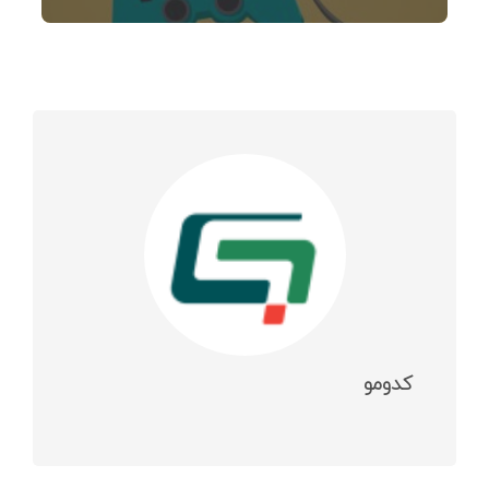
کدومو