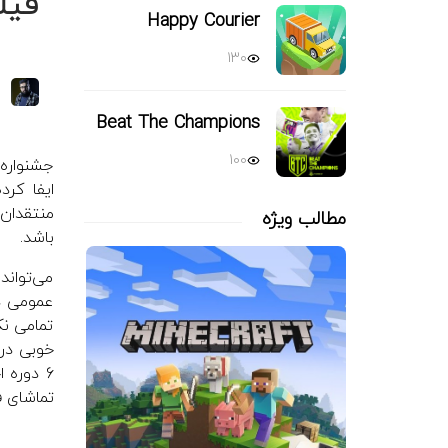
فیل
Happy Courier
130
Beat The Champions
100
جشنواره 
ایفا کرد
منتقدان 
مطالب ویژه
باشد.
می‌تواند
عمومی د
تمامی نک
خوبی در 
6 دوره 
تماشای ف