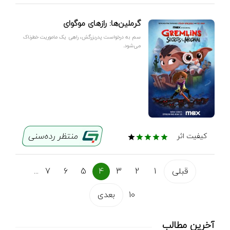
گرملین‌ها: رازهای موگوای
سم به درخواست پدربزرگش، راهی یک ماموریت خطرناک
می‌شود.
منتظر رده‌سنی
کیفیت اثر
قبلی
1
2
3
4
5
6
7
...
10
بعدی
آخرین مطالب