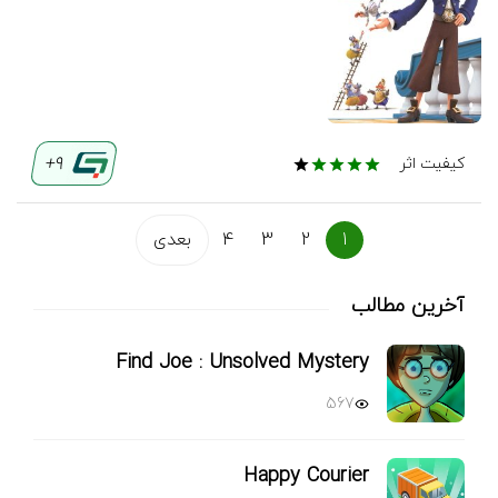
9+
کیفیت اثر
1
2
3
4
بعدی
آخرین مطالب
Find Joe : Unsolved Mystery
567
Happy Courier