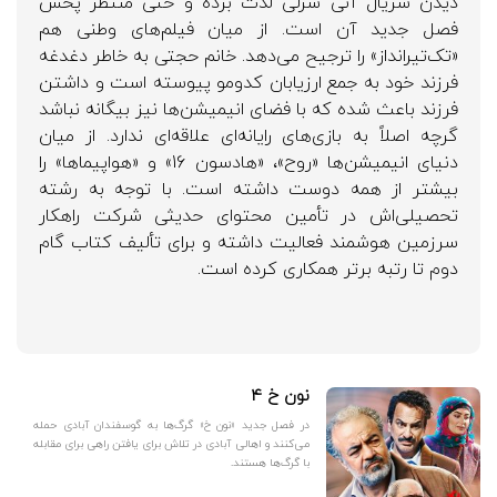
دیدن سریال آنی شرلی لذت برده و حتی منتظر پخش
فصل جدید آن است. از میان فیلم‌های وطنی هم
«تک‌تیرانداز» را ترجیح می‌دهد. خانم حجتی به خاطر دغدغه
فرزند خود به جمع ارزیابان کدومو پیوسته است و داشتن
فرزند باعث شده که با فضای انیمیشن‌ها نیز بیگانه نباشد
گرچه اصلاً به بازی‌های رایانه‌ای علاقه‌ای ندارد. از میان
دنیای انیمیشن‌ها «روح»، «هادسون 16» و «هواپیماها» را
بیشتر از همه دوست داشته است. با توجه به رشته
تحصیلی‌اش در تأمین محتوای حدیثی شرکت راهکار
سرزمین هوشمند فعالیت داشته و برای تألیف کتاب گام
دوم تا رتبه برتر همکاری کرده است.
نون خ ۴
در فصل جدید «نون خ» گرگ‌ها به گوسفندان آبادی حمله
می‌کنند و اهالی آبادی در تلاش برای یافتن راهی برای مقابله
با گرگ‌ها هستند.