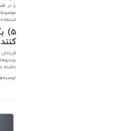
را در ف
موضوعات 
استفاده 
5) 
کنند
فرزندان 
ویدیوهای
داشته با
توصیه‌ها