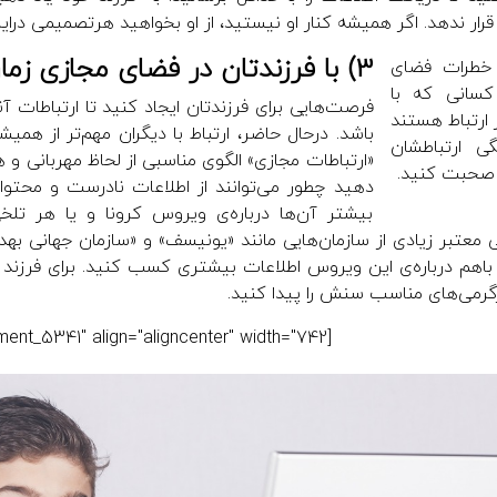
 قرار ندهد. اگر همیشه کنار او نیستید، از او بخواهید هرتصمیمی در‌این
3) با فرزندتان در فضای مجازی زمان بگذرانید
ی خطرات فضای
کسانی که با
فرصت‌هایی برای فرزندتان ایجاد کنید تا ارتباطات آ
 ارتباط هستند
باشد. درحال حاضر، ارتباط با دیگران مهم‌تر از هم
ی ارتباطشان
«ارتباطات مجازی» الگوی مناسبی از لحاظ مهربانی و
 صحبت کنید.
دهید چطور می‌توانند از اطلاعات نادرست و محتو
بیشتر آن‌ها درباره‌ی ویروس کرونا و یا هر تلخی
 معتبر زیادی از سازمان‌هایی مانند «یونیسف» و «سازمان جهانی به
باهم درباره‌ی این ویروس اطلاعات بیشتری کسب کنید. برای فرزند خود 
رمی‌های مناسب سنش را پیدا کنید.
[caption id="attachment_5341" align="aligncenter" width="742"]