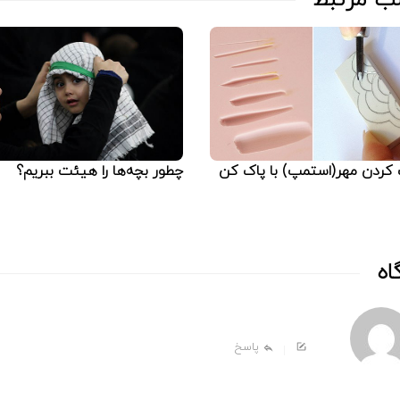
کردن مهر(استمپ) با پاک کن
چطور بچه‌ها را هیئت ببریم؟
پاسخ