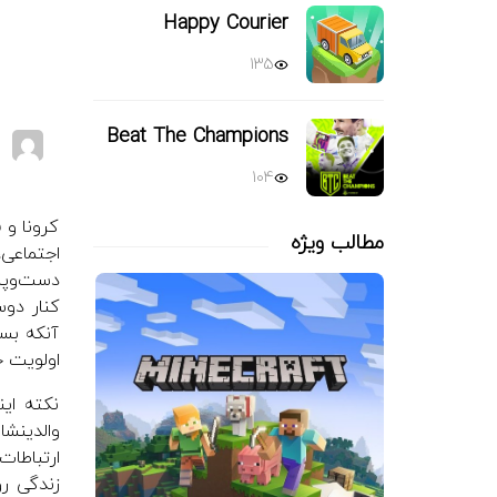
Happy Courier
135
Beat The Champions
104
کرونا و 
مطالب ویژه
اجتماعی
دست‌و‌پن
کنار دوس
آنکه بسی
اولویت خ
نکته این
والدینشا
ارتباطات
زندگی رو