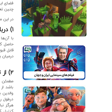
فضای این
چنین تعا
در این م
۱) درباره‌ی فضای مجازی با فرزندان خود شفاف صحبت کنید
با آن‌ها
حاصل کنی
قابل قبو
درمیان ب
2) از تکنولوژی برای حفاظت از فرزندان خود استفاده کنید
مطمئن شو
باشد. از
والدین ب
درطول رو
هرگز نبا
کنترل کن