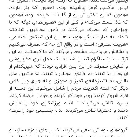
اینطور می‌شناختند؛ «همون که رفته بود تایلند»، «همون که
لباس ماکسی قرمز پوشیده بود»، «همون که بنز داره.»،
«همون که رو تختی‌اش رو از گلبافت خریده بود»، «همون
که غذا تست می‌کنه» و کلی از این «همون‌ها»ی دیگه که با
چیزهایی که مصرف می‌کنند در ذهن مخاطبین شناخته
شدند. به عبارت دیگر، هویت فعالین این شبکه‌ی اجتماعی،
«هویت مصرفی» است و در واقع آن چه که مصرف می‌کنیم
و نشانش می‌دهیم، مشخص می‌کند که ما کیستیم. به این
ترتیب، اینستاگرام تبدیل شد به یک محل برای فخرفروشی
و نمایش مصرف. در این بین افرادی بودند که هیچکدام از
این‌ها را نداشتند. نه خانه‎‌ی مجللی داشتند، نه ماشین مدل
بالایی، نه آشپزخانه‌ی تمیز و مجهزی و نه هیچ چیز خاص
دیگر که البته اکثریت مردم را شامل می‌شود. این دسته از
افراد شروع کردند روی خود کار کردند و خود را عرضه کردند.
پسرها تلاش می‌کردند تا اندام ورزشکاری خود را نمایش
دهند و دخترها تلاش می‌کردند اندام جنسیتی خود را عرضه
کنند.
گروه‌های دوستی سعی می‌کردند کلیپ‌های بامزه بسازند و