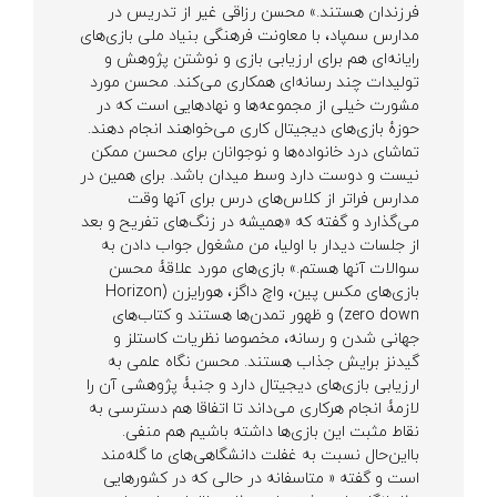
فرزندان هستند.» محسن رزاقی غیر از تدریس در
مدارس سمپاد، با معاونت فرهنگی بنیاد ملی بازی‌های
رایانه‌ای هم برای ارزیابی بازی و نوشتن پژوهش و
تولیدات چند رسانه‌ای همکاری می‌کند. محسن مورد
مشورت خیلی از مجموعه‌ها و نهادهایی است که در
حوزۀ بازی‌های دیجیتال کاری می‌خواهند انجام دهند.
تماشای درد خانواده‌ها و نوجوانان برای محسن ممکن
نیست و دوست دارد وسط میدان باشد. برای همین در
مدارس فراتر از کلاس‌های درس برای آنها وقت
می‌گذارد و گفته که «همیشه در زنگ‌های تفریح و بعد
از جلسات دیدار با اولیا، من مشغول جواب دادن به
سوالات آنها هستم.» بازی‌های مورد علاقۀ محسن
بازی‌های مکس پین، واچ داگز، هورایزن (Horizon
zero down) و ظهور تمدن‌ها هستند و کتاب‌های
جهانی شدن و رسانه، مخصوصا نظریات کاستلز و
گیدنز برایش جذاب هستند. محسن نگاه علمی به
ارزیابی بازی‌های دیجیتال دارد و جنبۀ پژوهشی آن را
لازمۀ انجام هرکاری می‌داند تا اتفاقا هم دسترسی به
نقاط مثبت این بازی‌ها داشته باشیم هم منفی.
بااین‌حال نسبت به غفلت دانشگاهی‌های ما گله‌مند
است و گفته « متاسفانه در حالی که در کشورهایی