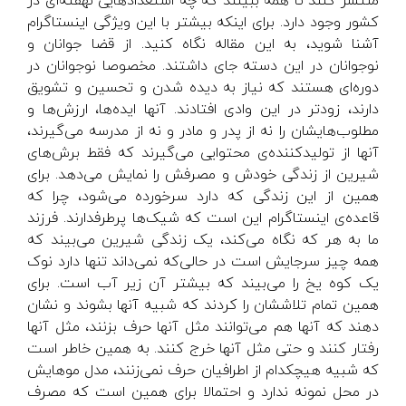
منتشر کنند تا همه ببینند که چه استعدادهایی نهفته‌ای در
کشور وجود دارد. برای اینکه بیشتر با این ویژگی اینستاگرام
آشنا شوید، به
این مقاله
نگاه کنید. از قضا جوانان و
نوجوانان در این دسته جای داشتند. مخصوصا نوجوانان در
دوره‌ای هستند که نیاز به دیده شدن و تحسین و تشویق
دارند، زودتر در این وادی افتادند. آنها ایده‌ها، ارزش‌ها و
مطلوب‌هایشان را نه از پدر و مادر و نه از مدرسه می‌گیرند،
آنها از تولیدکننده‌ی محتوایی می‌گیرند که فقط برش‌های
شیرین از زندگی خودش و مصرفش را نمایش می‌دهد. برای
همین از این زندگی که دارد سرخورده می‌شود، چرا که
قاعده‌ی اینستاگرام این است که شیک‌ها پرطرفدارند. فرزند
ما به هر که نگاه می‌کند، یک زندگی شیرین می‌بیند که
همه چیز سرجایش است در حالی‌که نمی‌داند تنها دارد نوک
یک کوه یخ را می‌بیند که بیشتر آن زیر آب است. برای
همین تمام تلاششان را کردند که شبیه آنها بشوند و نشان
دهند که آنها هم می‌توانند مثل آنها حرف بزنند، مثل آنها
رفتار کنند و حتی مثل آنها خرج کنند. به همین خاطر است
که شبیه هیچکدام از اطرافیان حرف نمی‌زنند، مدل موهایش
در محل نمونه ندارد و احتمالا برای همین است که مصرف