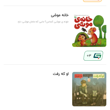
خانه موشی
خونه ی موشی کجاس؟ جایی که مامان موشی داره.
4+
او که رفت