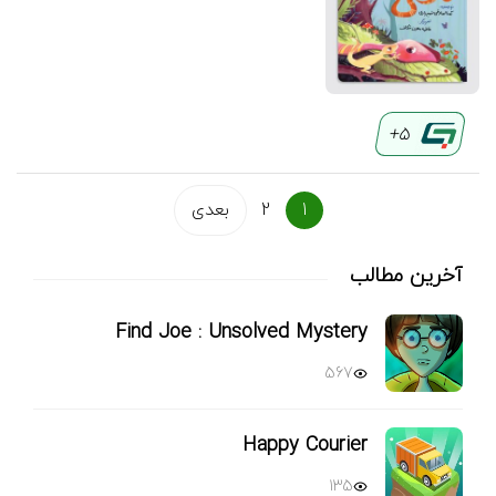
5+
1
2
بعدی
آخرین مطالب
Find Joe : Unsolved Mystery
567
Happy Courier
135