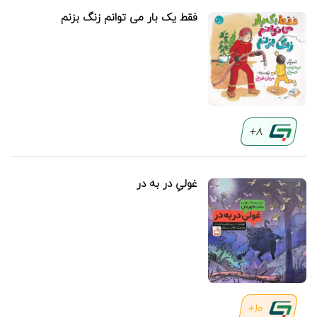
فقط یک بار می توانم زنگ بزنم
8+
غولیِ در به در
10+