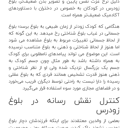
دلیل نرخ عزت نفس پایین و تصویر بدن ضعیف‌تر، بلوغ
زودرس در کودکان به خصوص در دختران با دستاوردهای
آکادمیک ضعیف‌تر همراه است.
هنگامی که کودک زودتر از زمان طبیعی به بلوغ برسد؛ بلوغ
جسمانی در غیاب بلوغ شناختی رخ میدهد. به این گونه که
از لحاظ جسمانی تغییرات مربوط به بلوغ مشاهده می شود
اما هنوز از لحاظ شناختی و ذهنی به بلوغ متناسب نرسیده
است. این موضوع می تواند پیامدهای نامطلوبی برای کودک
به همراه داشته باشد به طور مثال چون جسم کودک به
جسم یک بزرگسال نزدیک شده ولی او از نظر شناختی و
ذهنی هنوز قدرت تشخیص همانند فردی که به بلوغ عقلی
رسیده را دارا نیست به راحتی توسط دیگران فریب می‌خورد
و در فضاهای مجازی مورد سوء استفاده قرار می‌گیرد.
کنترل نقش رسانه در بلوغ
زودرس
بعضی از والدین معتقدند برای اینکه فرزندشان دچار بلوغ
زودرس نشوند پاک کردن صورت مسئله یعنی محرومیت