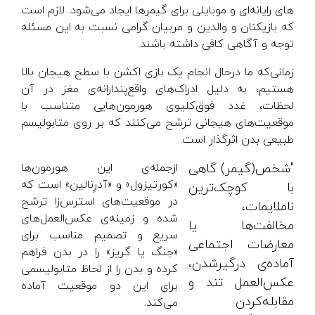
های رایانه‌ای و موبایلی برای گیمرها ایجاد می­‌شود. لازم است
که بازیکنان و والدین و مربیان گرامی نسبت به این مسئله
توجه و آگاهی کافی داشته باشند.
زمانی‌که ما درحال انجام یک بازی اکشن با سطح هیجان بالا
هستیم، به دلیل ادراک‌های واقع‌پندارانه‌ی مغز در آن
لحظات، غدد فوق‌کلیوی هورمون‌هایی متناسب با
موقعیت‌های هیجانی ترشح می‌کنند که بر روی متابولیسم
طبیعی بدن اثرگذار است.
"شخص(گیمر) گاهی
ازجمله‌ی این هورمون‌ها
«کورتیزول» و «آدرِنالین» است که
با کوچک‌ترین
در موقعیت‌های استرس‌زا ترشح
ناملایمات،
شده و زمینه‌ی عکس‌العمل‌های
مخالفت‌ها یا
سریع و تصمیم مناسب برای
معارضات اجتماعی
«جنگ یا گریز» را در بدن فراهم
آماده‌ی درگیرشدن،
کرده و بدن را از لحاظ متابولیسمی
عکس‌العمل تند و
برای این دو موقعیت آماده
مقابله‌کردن
می‌کند.