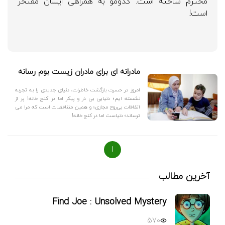
محترم ساخته است. کدومو به همراهی ایشان مفتخر
است!
مادرانه ای برای مادران زیست بوم رسانه
امروز در حسرت بازگشت خاطرات، دنیای جدیدی را به تجربه
نشسته ­ایم؛ دنیایی بی در و پیکر اما در کنج خانه! پر از
اتفاقات بی‌­روح مجازی؛ و همین متناقضات است که مرا می­‌
ترساند؛ دنیاست اما در کنج خانه!
1
آخرین مطالب
Find Joe : Unsolved Mystery
570