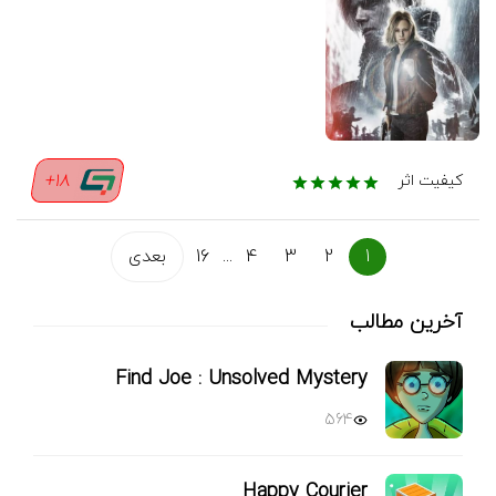
18+
کیفیت اثر
1
2
3
4
...
16
بعدی
آخرین مطالب
Find Joe : Unsolved Mystery
564
Happy Courier