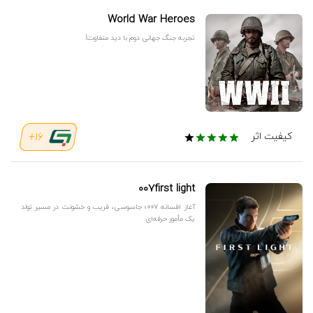
World War Heroes
تجربه جنگ جهانی دوم با دید متفاوت!
16+
کیفیت اثر
۰۰۷first light
آغاز افسانه ۰۰۷؛ جاسوسی، فریب و خشونت در مسیر تولد
یک مأمور حرفه‌ای