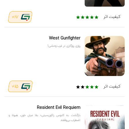
17+
کیفیت اثر
West Gunfighter
روزی روزگاری در غرب وحشی!
15+
کیفیت اثر
Resident Evil Requiem
بازگشت به کابوس راکون‌سیتی؛ بقا میان خون، هیولا و
اضطراب بی‌وقفه.