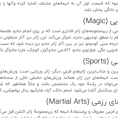
سو» که قسمت اول آن به انیمه‌های مختلف اشاره کرده وآنها را
ای خانگی پخش نشد.
Magic)
ویی از زیرمجموعه‌های ژانر فانتزی است که بر روی انجام جادو، طلسما
 یا منطق توجیهی ندارند تمرکز می‌کند. این ژانر نیز آثار متفاوتی د
 درجه سنی کودومو نیز در بین آثار ژانر جادو نیز دیده شود که نسبت به
دویی، مگی: هزارتوی جادو، آکادمی جادوگران کوچک، ماریا جادوگر باکره 
Sport)
ترین و جذاب‌ترین ژانرهای فرعیِ دیگر، ژانر ورزشی است. ورزش‌ها
است. انیمه‌های این ژانر همانند ورزش‌های حقیقی خالی از صحنه‌
ی‌تواند در رشتۀ خود یک متخصص باشد و مثلاً همانطور که ش
ی بسکتبال آشنا می‌شود. اسلم دانک، آزاد، هایکیو، پدال یواموشی، کاپی
می (Martial Arts)
ای فرعی معروف و پراستفادۀ انیمه که زیرمجموعۀ ژانر اکشن قرار می‌گی