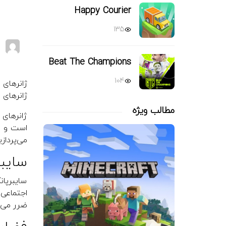
Happy Courier
135
Beat The Champions
104
ژانرهای 
ژانرهای 
مطالب ویژه
ژانرهای 
است و هر
می‌پردازی
سایبرپانک
سایبرپان
اجتماعی
ضرر می‌ر