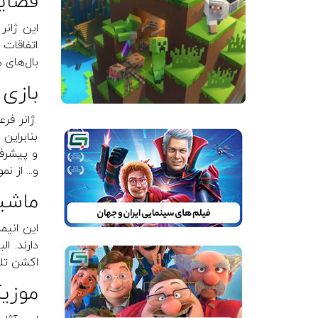
فضایی (e
این ژانر
اتفاقات
بال‌های ه
بازی (ame
ژانر فرع
بنابراین
و... از ن
ماشین‌ه
این انی
اکشن تلفیق می‌ش
موزیکال 