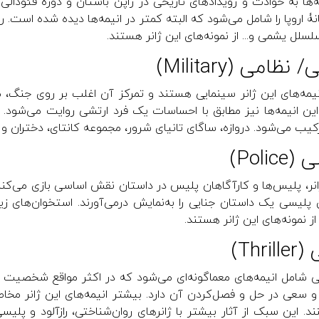
ه‌ها به حوادث و رویدادهای تاریخی در ژاپن باستان و دورۀ فئودالی
ۀ اروپا را شامل می‌شود که البته کمتر در انیمه‌ها دیده شده است.
لسلل یشمی و... از نمونه‌های این ژانر هستند.
نظامی (Military)
یمه‌های این ژانر سینمایی هستند و تمرکز آن اغلب بر روی جنگ، 
ین انیمه‌ها نیز مطابق با احساسات یک فرد ارتشی روایت می‌شود. آ
یب می‌شود. دروازه، ساگای تانیای شرور، مجموعه کانتای، دختران و تان
Polic)
انر، پلیس‌ها و کارآگاهان پلیس در داستان نقش اساسی بازی می‌کنند ی
 پلیسی یک داستان جنایی را به‌نمایش درمی‌آورند. استخوان‌های زی
از نمونه‌های این ژانر هستند.
Thri)
یی شامل انیمه‌های معماگونه‌ای می‌شود که در اکثر مواقع شخصیت 
 سعی در حل و فصل‌کردن آن دارد. بیشتر انیمه‌های این ژانر مخا
ند. این سبک از آثار بیشتر با ژانرهای روان‌شناختی، رازآلود و پلیس