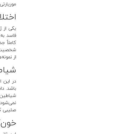
موریارتی
اختلال ر
فاسد به‌
کاملاً ج
از نمونه‌
شیاطین 
در این 
باشد. دا
نمی‌شود،
صلیبی کرو
خون‌آشام