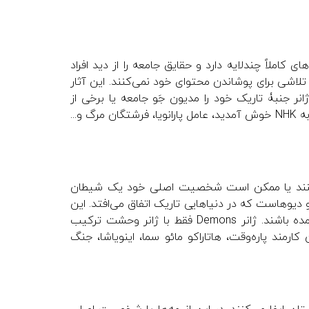
عمیق انیمه‌ها Dementia است که داستان‌های کاملاً چندلایه دارد و حقایق جامعه را از دید افراد
 تلاشی برای پوشاندن محتوای خود نمی‌کنند. این آثار
نر جنبۀ تاریک خود را مدیون جَو جامعه یا برخی از
شخصیت‌هاست که جنبه‌های تاریک و فاسد یک انسان را به‌تصویر می‌کشند. به NHK خوش آمدید، عامل پارانویا، فرشتگان مرگ و...
ی‌کنند یا ممکن است شخصیت اصلی خود یک شیطان
 دیوهاست که در دنیاهایی تاریک اتفاق می‌افتد. این
شیاطین می‌توانند از پیشینۀ کتاب‌های مقدس باشند یا از فرهنگ ژاپنی آمده باشند. ژانر Demons فقط با ژانر وحشت ترکیب
ارمند پاره‌وقت، هاتاراکو مائو سما، اینویاشا، جنگ