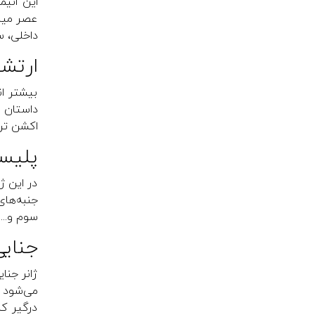
این انیم
عصر میان
داخلی، س
ارتشی/ 
بیشتر ان
داستان ا
اکشن ترک
پلیسی (e
در این ژ
جنبه‌های
سوم و... 
جنایی (ller
ژانر جنا
می‌شود و
درگیر کن