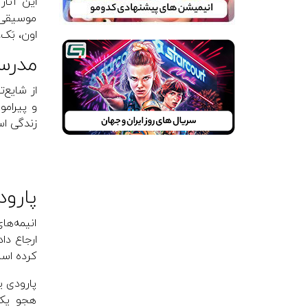
این آثار
موسیقی و
اون، بَک،
مدرسه‌ای
از شایع‌
و پیرامو
زندگی اس
پارودی (y
انیمه‌‌ه
ارجاع دا
کرده اس
پارودی ی
هجو یک 