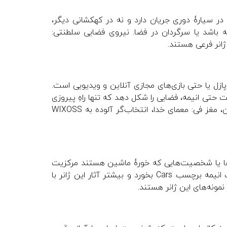
ه در سیارۀ دوری جریان دارد و نه در کهکشانی دیگر،
 باشد یا سرگردان در فضا. نیروی فضایی سلطنتی:
ن ژانر فرعی هستند.
ازل یا حتی بازی‌های مجازی آنلاین و ویدیویی است.
ت حتی انیمه، فضایی را شکل دهد که تنها راهِ پیروزی
و پیشرفتِ شخصیتِ اصلی بازی‌کردن باشد. یو-گی-او، هنر شمشیرزنی آنلاین، مغز فی: معمای خدا، انتخاب‌گر آلوده به WIXOSS
‌ها یا شخصیت‌هایی که خورۀ ماشین هستند مرکزیت
دارند. البته تمایل یک شخصیت و علاقۀ او به ماشین دلیل نمی‌شود که یک انیمه برچسب Cars بخورد و بیشتر آثار این ژانر با