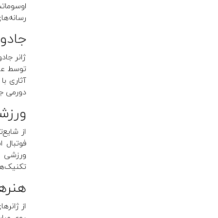
اوسومات
رسانه‌ه
جادویی (
ژانر جاد
توسط علم
آثاری با
دورمی جا
ورزشی (s
از شایع‌
فوتبال 
ورزشی م
تکنیک‌ها
هنرهای رز
از ژانره