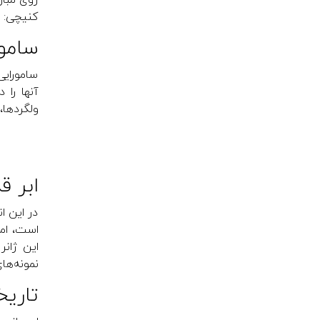
روی مبار
کنیچی: قو
سامورایی
سامورایی
آ‌نها را
ولگردها،
ابر قدرتی 
در این ا
است، اما
نمونه‌ها
تاریخی (cal