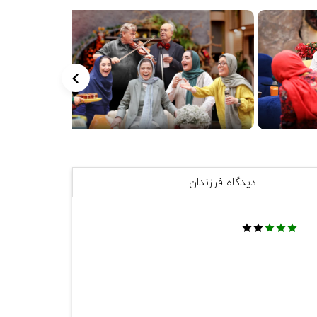
یگی، حدیث میرامینی، مهسا طهماسبی)
دیدگاه فرزندان