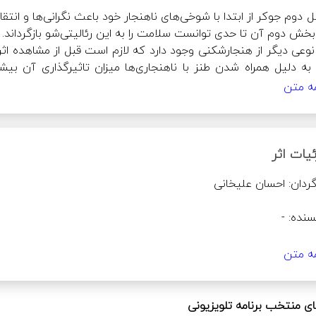
مه متن
یات اثر
انی خودمانی تصور می‌کند. 
(بررسی فصل دوم جوکر 2؛ طبقه 21
س محمدی، الیکا عبدالرزاقی، رویا میرعلمی، گیتی قاسمی و متین ست
مه متن
 منتخب برنامه تلويزيونی
جایگزین 
جوکر2:
طبقه بیست یک
 کنید. 