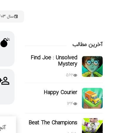
سال 1403
آخرین مطالب
Find Joe : Unsolved
Mystery
562
Happy Courier
134
Beat The Champions
آنچ