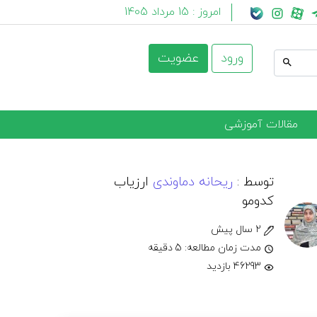
امروز :
15 مرداد 1405
ورود
عضویت
مقالات آموزشی
توسط :
ریحانه دماوندی
ارزیاب
کدومو
2 سال پیش
مدت زمان مطالعه: 5 دقیقه
46293 بازدید