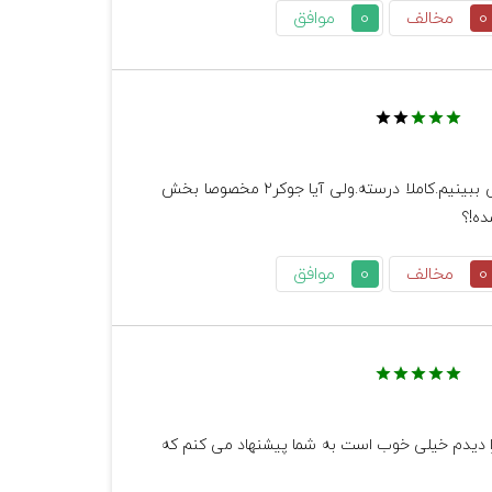
0
مخالف
0
موافق
        اصرار برای دیدن جوکر ۲ اینه که قانونی ببینیم.کاملا درسته.ولی آیا جوکر۲ مخصوصا بخش 
شخصیت زن ، وقار زن ایرانی در اون رعایت شده؟ خندیدن خیلی خوبه ولی نه بلند بلند خندیدن 
0
مخالف
0
موافق
یک زن با وقار ایرانی ، رقصیدن و آواز خوندن آرایش‌های غلیظ نوع پوشش ،اینا قانونیه از نظر 
        سلام من ثنافرحزادی هستم  من جوکر را دیدم خیلی خوب است به شما پیشنهاد می کنم که 