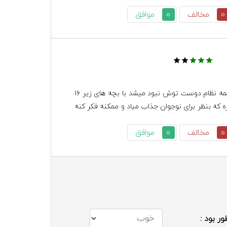
0
مخالف
0
موافق
        بنظر منم تااینجا که من دیدم  اگه نعیمه نظام دوست توش نبود میشد با بچه های زیر ۱۶ 
سال هم ببینی. ولی متاسفانه رفتار سبکی داره که بنظر برای نوجوان جذاب میاد و ممکنه فکر کنه 
0
مخالف
0
موافق
ور بود :