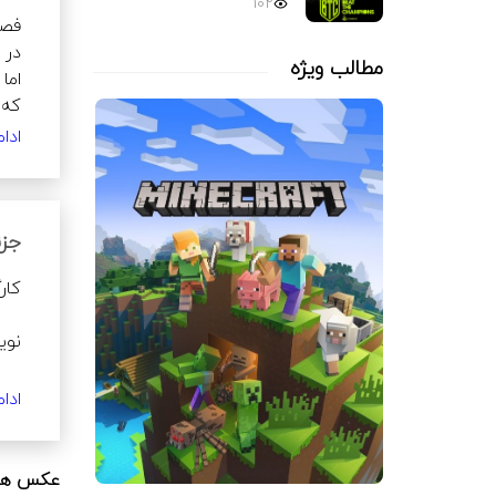
102
مطالب ویژه
ادا
جزئ
مهم
نرگ
ادا
عکس های
سالم‌تری را 