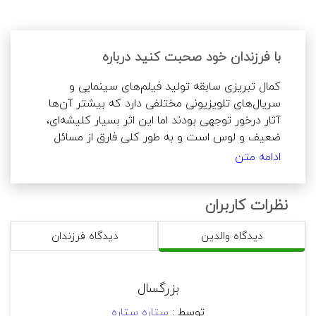
با فرزندان خود صحبت کنید درباره
کمال تبریزی سابقه تولید فیلم‌های سینمایی و 
سریال‌های تلویزیونی مختلفی دارد که بیشتر آن‌ها 
آثار درخور توجهی بودند اما این اثر بسیار کلیشه‌ای، 
ضعیف و لوس است و به طور کلی فارق از مسائل 
تربیتی، ارزش تماشای بالایی ندارد.

ادامه متن
کارگردان تلاش کرده است زیست برخی جوانان و 
نوجوانان امروز را به نمایش بگذراد؛ موتورسواری 
نظرات کاربران
حرفه‌ای دختران در پیست، روابط آزادانه دختران و 
پسران طوری که به خانه هم رفت و آمد کرده و حتی 
دیدگاه والدین
دیدگاه فرزندان
شب را آنجا بگذرانند، مسابقات زیرزمینی MMA و ... . 
این‌ها مواردی هستند که لازم است اگر با نوجوان 
بالای 16 سال به تماشای سریال نشستید حتما 
بزرگسال
درباره‌شان گفتگو کنید. یکی از موضوعات بسیار مهم 
قابل بحث این است که برادر علی در انتهای فصل اول 
توسط :
ستاره ستاره