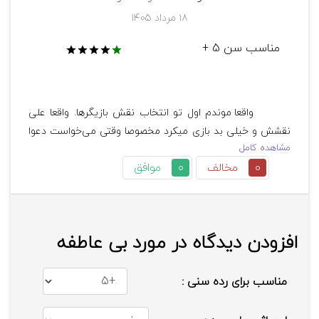
از خانه قهر کرده و اعلام می‌کند که به خانه 
۱۸ مرداد ۱۴۰۵
دوست‌دخترش می‌رود و با او زندگی می‌کند. یا خواهر 
ناتنی عاطفه که دختری دانشجو و کم سن و سال 
مناسب سن 5 +
است، به استاد میانسال خود علاقمند می‌شود و برای 
نزدیک شدن به او نقشه می‌کشد و حتی به خانه‌اش 
راه می‌یابد؛ این علاقه و همچنین رفتار خودسرانه از 
کمبودهای زندگی او به خصوص از جانب پدر ناشی 
        واقعا موندم اول تو انتخاب نقش بازیگرها. واقعا علی 
می‌شود اما به هرحال اگر درباره آن گفتگو نشود 
نقشش و خیلی بد بازی میکرد مخصوصا وقتی می‌خواست دعوا 
می‌تواند تاثیر منفی بگذارد. همه این موارد شاید در 
مشاهده کامل
کننده هیکلش و خیلی بد تکون میداد انکار ی مبارز خیلی خوبه 
نهایت به نتیجه‌ای ختم شوند که اهمیت رفتار و 
0
مخالف
0
موافق
. کلا مصنوعی بود . انگار بلد نبود خودش و مچ‌کنه .با عشقشم 
انتخاب درست را برای مخاطب به نمایش بگذارد اما تا 
حال نکردم مخصوصا آنجاهایی ک میگفت علی جان من خیلی 
پایان فصل اول به چنین نتیجه‌ای نرسید.
مسخره بود . مصنوعی مصنوعی بازی میکردن . بعدشم داداش 
علی هم دقیقا اصل عقده . معلوم‌نشد غزل چی شد . ب هر حال 
افزودن دیدگاه در مورد بی عاطفه
امیر کنار ی دختری هست ک‌جنون داره قاتله . فیلم رو هم خیلی 
الکی کش دادن . از 15قسمتش فکر نکنم 5قسمتش و درست 
دیده باشم. سریالی نبود که با لذت منتظر باشم پخش بشه . 
مناسب برای رده سنی :
خسته کننده کسل کننده . پر از حواشی الکی . واقعا اگه فصل 
دومی داره کاش بتونن ایراداتشون و اصلاح کنن وگرنه ارزش 