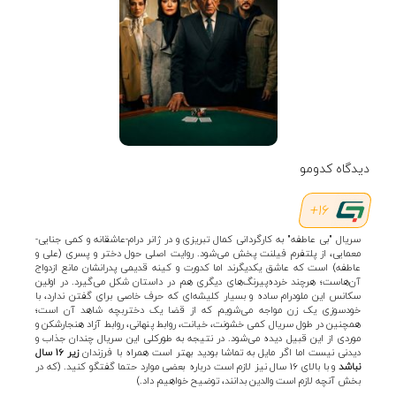
دیدگاه کدومو
16+
سریال "بی عاطفه" به کارگردانی کمال تبریزی و در ژانر درام-عاشقانه و کمی جنایی-
معمایی، از پلتفرم فیلنت پخش می‌شود. روایت اصلی حول دختر و پسری (علی و
عاطفه) است که عاشق یکدیگرند اما کدورت و کینه قدیمی پدرانشان مانع ازدواج
آن‌هاست؛ هرچند خرده‌پیرنگ‌های دیگری هم در داستان شکل می‌گیرد. در اولین
سکانس این ملودرام ساده و بسیار کلیشه‌ای که حرف خاصی برای گفتن ندارد، با
خودسوزی یک زن مواجه می‌شویم که از قضا یک دختربچه شاهد آن است؛
همچنین در طول سریال کمی خشونت، خیانت، روابط پنهانی، روابط آزاد هنجارشکن و
موردی از این قبیل دیده می‌شود. در نتیجه به طورکلی این سریال چندان جذاب و
دیدنی نیست اما اگر مایل به تماشا بودید بهتر است همراه با فرزندان
زیر 16 سال
نباشد
و با بالای 16 سال نیز لازم است درباره بعضی موارد حتما گفتگو کنید. (که در
بخش آنچه لازم است والدین بدانند، توضیح خواهیم داد.)