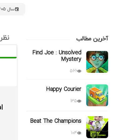
سال 1405
نظرا
آخرین مطالب
Find Joe : Unsolved
Mystery
566
Happy Courier
135
ا
Beat The Champions
104