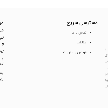
دسترسی سریع
در
شم
تماس با ما
تی
مقالات
و 
و
رس
قوانین و مقررات
ی
با 
ون
کاف
،
پس
ر
رای
د
ای