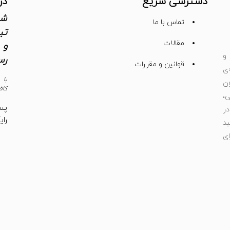
دسترسی سریع
در
شم
تماس با ما
تی
مقالات
و 
و
رس
قوانین و مقررات
ی
با 
ون
کاف
،
پس
ر
رای
د
ای