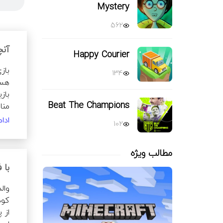
Mystery
562
آنچ
Happy Courier
134
Beat The Champions
ادا
102
مطالب ویژه
هدا
با 