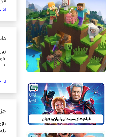
ادا
مثب
داس
غیب‌گو واژه­ی جادویی را به زبان بیاورند گرگی
ادا
خلا
جزئ