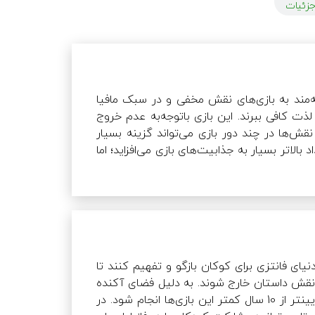
زئیات
بازی ورووردز  بازی بسیار جذابی برای خانواده‌هایی است که بسیار علاقه‌مند به بازی‌های نقش مخفی و در سبک مافیا 
هستند؛ اما به دلیل کم‌بودن تعداد افراد نمی‌توانند از این سبک بازی‌ها لذت کافی ببرند. این بازی باتوجه‌به عدم خروج 
بازیکن تا پایان روند بازی و مدت‌زمان کوتاه هر دور و احتمال چرخش نقش‌ها در چند دور بازی می‌تواند گزینه بسیار 
مناسبی نسبت به بازی مافیا باشد. همچنین تنوع نقش‌های بازی در تعداد بالاتر بسیار به جذابیت‌های بازی می‌افزاید؛ اما 
در انجام چنین بازی‌هایی باید به این نکته توجه داشت اگر بازیکنان نخواهند با صداقت و بدون تقلب به بازی بپردازند 
بازی بدون هیچ خروجی مثبت و کیفیتی دنبال خواهد شد. در تعدادهای بالا و یا جمع‌هایی که احتمال سرزدن تقلب از 
طرف بازیکنان وجود دارد پیشنهاد می‌شود در هر دور یک بازیکن از روند بازی خارج شده و به‌عنوان راوی بیرونی بازی را 
والدین ابتدا باید تم و شخصیت‌های داستان بازی را به شکل افسانه و دنیای فانتزی برای کوکان بازگو و تفهیم کنند تا 
کودکان در جریان بازی خود را در نقش بازیگر دانسته و در پایان بازی از نقش داستان خارج شوند. به دلیل فضای آکنده 
از پنهان‌کاری دربازی‌های نقش مخفی بهتر است با کودکان در سنین پایین­تر از 10 سال کمتر این بازی‌ها انجام شود. در 