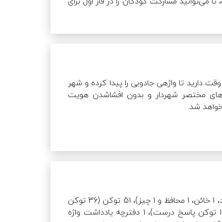
این بازی به دلیل وجود دو فاز بیست سوالی و استنتاج کشف شخصیت، تا می‌توانید مشارکت کودکان را در فاز اول برای 
حدس کلمه و بخش بیست سوالی پررنگ کنید؛ چون بسیار در روند تکامل هوش کلامی و استنتاجی‌شان به شکل 
زوزه­ی یک گرگینه از دوردست‌ها به گوش می‌رسد و شما فقط 4 دقیقه وقت دارید تا واژه­ی جادویی را پیدا کرده و شهر 
خود را از شر این تهدید نجات دهید. اگر شهروندان بتوانند با پاسخ‌های مختصر شهردار و بدون افشاشدن هویت 
ابتدا به تعداد یک کارت بیشتر از تعداد بازیکنان از بین کارت­های شخصیت برداشته و آنها را خوب بر زده  و به هر بازیکن 
یک نقش به شکل مخفی می‌دهیم. یک کارت باقی‌مانده را به پشت در وسط میز قرار می‌دهیم. در هر تعداد بازیکن یک 
کارت گرگ، یک کارت شهردار، یک کارت غیب‌گو و یک کارت شهروند در بازی قرار دارد و با اضافه‌شدن نفرات سایر 
بازی شامل 13 کارت شخصیت (2 گرگینه، 1 غیب‌گو، 1 شهردار، 6 شهروند، 1 خائن، 1 محافظ و 1 چیز)، 51 توکن (36 توکن 
کارت‌های گرگ، شهروند، محافظ، خائن و چیز طبق جدول درج شده در دفترچه به بازی اضافه می‌شود. برای گرفتن زمان 
بله یا خیر، 12 توکن شاید، 1 توکن خیلی نزدیک، 1 توکن خیلی دور و 1 توکن پاسخ درست)، 1 دفترچه یادداشت واژه 
بازی از تایمر ساعت گوشی یکی از بازیکنان استفاده کنید. توکن‌های بازی را در مرکز میز قرار داده و با مشخص‌شدن 