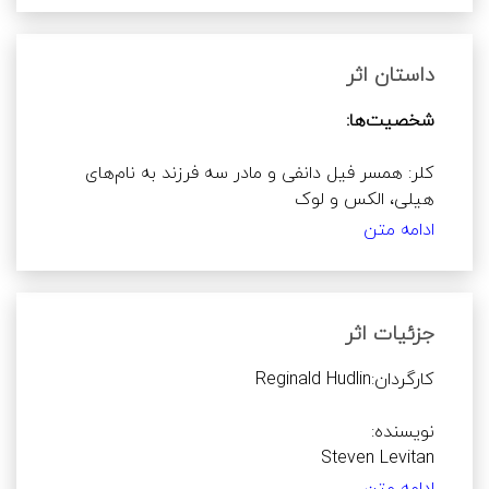
تصویر کشیده می‌شود و همچنین روابط خارج از 
چارچوب بین دختر و پسر در نوجوانان وجود دارد. یکی 
از مهم‌ترین مسائلی که باعث می‌شود نمره ناهنجاری 
داستان اثر
در این اثر سیر صعودی داشته باشد، وجود یک زوج 
شخصیت‌ها:
همجنس‌گرا است که به صورت عادی زندگی مشترکی 
را تشکیل داده‌اند و توسط دیگران نیز پذیرفته شده‌اند.
کلر: همسر فیل دانفی و مادر سه فرزند به نام‌های 
تماشای این سبک از زندگی مشترک می‌تواند در 
ادامه متن
ذهنیت مخاطب نوجوان این باور اشتباه را ایجاد کند 
جی پریجت: یک تاجر آمریکایی که سه فرزند دارد به 
که چنین تفکری در جامعه لایق پذیرش و احترام 
نام‌های کلر، میشل، و جو. او از همسر سابق خود جدا 
است. سریال خانواده امروزی، نمایشی از سه خانواده را 
شده و با یک دختر جوان کلمبیایی به نام گلوریا 
به تصویر می‌کشد که با چالش‌های دنیای مدرن و 
جزئیات اثر
فرهنگ‌های تغییر یافته کنونی مواجه هستند. اگرچه 
قدرت پذیرش بسیار بالایی را به تصویر می‌کشند اما 
میشل: پسر جی. او یک همجنس‌گرا است و با یک مرد 
می‌بینیم که همچنان بسیاری از چالش‌های خانوادگی 
به نام کامرون زندگی می‌کند. آنها یک دختر ویتنامی 
مانند بحث و جدل‌ها گاهی با مخالفت‌ سایر اعضای 
خانواده مواجه می‌‌شود.
گلوریا: زن جوان کلمبیایی که از همسر سابق خود جدا 