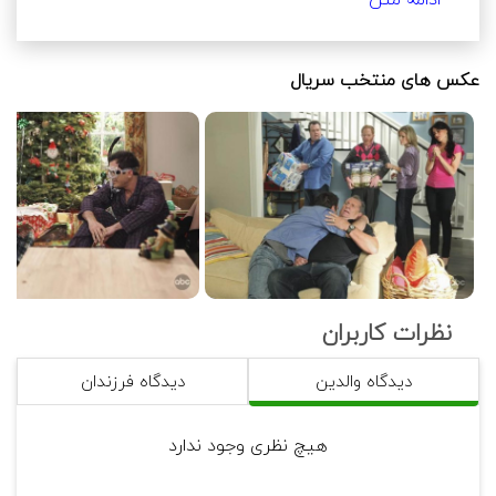
ادامه متن
شده و با جی ازدواج کرده است. او از ازدواج اول خود 
از نکات مثبتی که در این سریال وجود دارد، تداوم 
نداشتن قهرها و ناملایمات است. افراد در خانواده و 
عکس های منتخب سریال
همچنین ارتباط دوستی بین اعضای هر سه خانواده، 
داستان اثر:
به گونه‌ای است که پس از هر کشمکشی به سرعت 
در سریال«خانواده امروزی»، به روال زندگی روزمره و 
مشکلات خود را با گفتگو و پذیرش اشتباهات خود 
وقایع موجود در خانواده‌های جی‌پریچت پرداخته 
رفع می‌کنند. و این مسئله می‌تواند در بین 
می‌شود. جی یک تاجر ثروتمند است که از همسر 
بزرگسالانی که مخاطب این سریال هستند خوشایند 
سابق خود جدا شده. دختر خانواده، «کلر»، یک مادر 
باشد. به نوعی می‌توان گفت برای شخصیت‌های این 
خانه‌دار و همسر «فیل دانفی» است. آنها سه بچه 
سریال، ادامه دادن به کشمکش و جدال درون 
دارند. جی با «گلوریا»، که یک دختر جوان کلمبیایی 
خانوادگی و همچنین لجبازی لذتی ندارد و تلاش 
است، ازدواج کرده و به او کمک می کند تا پسر 
می‌شود تا شخصیت‌ها در مدت زمان کمی با یکدیگر 
نوجوانش جو را بزرگ کند. گلوربا از ازدواج سابقش نیز 
نظرات کاربران
یک پسر به نام منیول دارد. «میشل» پسر خانواده، یک 
این سریال در هر قسمت یک ماجرای جدید را روایت 
همجنسگرا است. او با یک مرد به نام «کامرون تاکر» 
دیدگاه والدین
دیدگاه فرزندان
می‌کند و خط داستانی مشخصی ندارد. اما پیرنگ 
به صورت مشترک زندگی می‌کند. آنها همچنین یک 
اصلی قصه که منطبق بر زندگی و روابط 
کودکی ویتنامی به‌نام «لی‌لی»، را به فرزند خواندگی 
شخصیت‌هاست، در تمامی قسمت‌ها به یکدیگر 
هیچ نظری وجود ندارد
گرفته‌اند. این سه خانواده دائما با چالش‌های متفاوتی 
مرتبط و متصل است. این سریال به تغییر هنجارها و 
مواجه می‌شوند و مشکلات هریک از آنها به دیگری 
فرهنگ اجتماعی در طی دهه 2010 می‌پردازد.