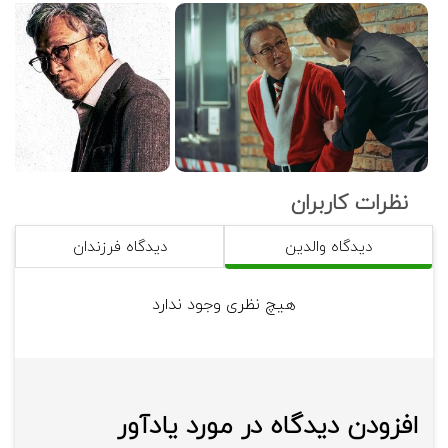
که سرمایه‌داران برای خانواده‌اش به وجود آوردند تحت 
فشار اقتصادی است و تلاش می‌کنند تا در برابر آن‌ها 
مقابله کند و به همین دلیل نیز با پیل‌جو همراه 
Lee Sung-min, Nam Joo-hyuk
می‌شود. به همین ترتیب می‌توان در مورد مشکلات 
امروز جوامع مانند امتداد ظلم کشورهای قدرتمند و 
نام شخصیت ها: 
افراد صاحب نفوذ و قدرت نیز گفت‌وگو کرد.
پیل‌جو: پیرمرد و کهنه‌سربازی ‌است که همۀ خانواده 
در پایان اثر مشخص می‌شود که پیل‌جو، نیز یکی از 
نظرات کاربران
خود را در دورۀ استعمار ژاپن بر کره از دست 
مسببین نابودی خانواده‌اش بوده‌است. او در زمان 
داده‌است.
استعمار حاضر به مقاومت نشده و خود را تسلیم 
دیدگاه والدین
دیدگاه فرزندان
ارتش ژاپن کرده‌ و اشتباهی دقیقاً مشابه دیگران 
مرتکب شده‌است. به همین ترتیب مشخص می‌شود 
این‌گیو: مرد جوانی است که همراه با پیل‌جو در یک 
هیچ نظری وجود ندارد
که پنجمین فردی که او قصد به قتل رساندنش را 
رستوران کار می‌کند.
دارد، خودش است. این‌گیو از خودکشی پیل‌جو 
جلوگیری می‌کند و از او می‌خواهد که به سزای 
اعمالش برسد تا تاوان اشتباهاتش باشد. پیل‌جو بعد 
کشور سازنده: کره جنوبی
از این حادثه به زندان می‌رود. قسمت پایانی این فیلم 
افزودن دیدگاه در مورد یادآور
برای گفت‌وگو در مورد مقاومت مقابل استعمارگران و 