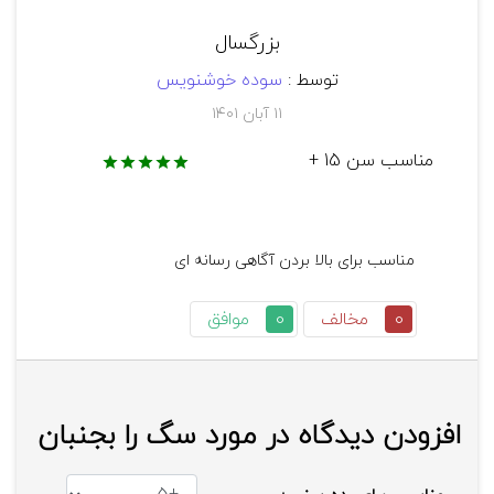
جانی دن: آهنگ‌سازی که برای کمک به تهیه‌کننده 
آماده می‌شود.
بزرگسال
توسط :
سوده خوشنویس
کشور سازنده: آمریکا
۱۱ آبان ۱۴۰۱
مناسب سن 15 +
کمپانی سازنده: Baltimore Pictures, TriBeCa 
Productions/ شرکت بالتیمور پیکچرز، شرکت تریبکا 
پروداکشنز
سال تولید: 1997/1376
0
مخالف
0
موافق
زمان اثر: 97 دقیقه
افزودن دیدگاه در مورد سگ را بجنبان