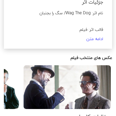
شخصیت‌های اصلی برای تقلید نکردن از 
جزئیات اثر
شخصیت‌های اصلی.
نام اثر: Wag The Dog/ سگ را بجنبان
قالب اثر: فیلم
ادامه متن
ژانر اثر: درام
عکس های منتخب فیلم
کارگردان/ مولف: Barry Levinson/ بری لوینسون
نویسنده/ مترجم: Larry Beinhart, Hilary Henkin/ لری 
بینهارت، هیلاری هنکین
نام تهیه کننده: Michael De Luca, Robert De Niro/ 
میکائیل دلوکا، رابرت دنیرو