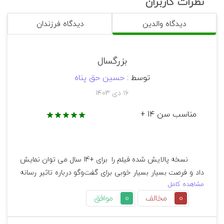
نظرات کاربران
نام بازیگران: Dustin Hoffman, Robert De Niro, Anne 
دیدگاه والدین
دیدگاه فرزندان
Heche, Woody Harrelson, Denis Leary, Willie 
Nelson,/ داستین‌هافمن، رابرت دنیرو، آنه هش، 
وودی‌هارلسون، دنیس لری، ویلی نلسون،
بزرگسال
توسط :
حسین حق پناه
نام شخصیت‌ها: کونراد برن: یکی از مشاورین رئیس 
۱۶ دی ۱۴۰۳
جمهور که برای سرپوش گذاشتن بر رسوایی اخلاقی 
رئیس جمهور مامور به انجام عملیات‌های روانی و 
مناسب سن 14 +
رسانه ای می‌شود. استنلی موتس: از تهیه کنندگان‌ 
هالیوود که برای ساخت سناریو و صحنه‌های جنگ 
دروغین با مشاور رئیس جمهور همکاری می‌کند. 
وینفرد آمس: یکی از مشاورین رئیس جمهور که برای 
        نسخه پالایش شده فیلم را  برای +14 سال می توان نمایش 
هماهنگی در سرپوش گذاشتن بر رسوایی اخلاقی 
داد و فرصت بسیار بسیار خوبی برای گفت‌وگو درباره تاثیر رسانه 
رئیس جمهور ماموریت دارد. ویلیام شومن: یک مجرم 
مشاهده کامل
روانی که برای بازی کردن نقش یک سرباز استخدام 
0
مخالف
0
موافق
می‌شود. فد کینگ: مشاور کارگردان که برای ساخت 
سناریو تبلیغاتی برای جنگ دروغین تلاش می‌کند. 