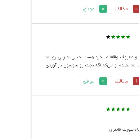
0
مخالف
0
موافق
        نظر دادن درباره همچین بازی محبوب و معروف واقعا مسخره هست. خیلی چیزایی رو یاد 
میده که مدرسه هم یا دیر یادش میده یا اصلا یاد نمیده. و این‌که اگه بچت رو سوسول بار آوردی 
باید بگم که نزار این بازی رو بازی کنه چون ممکنه بترسه‌. و این‌که بازی اش هم فوق العاده 
1
مخالف
0
موافق