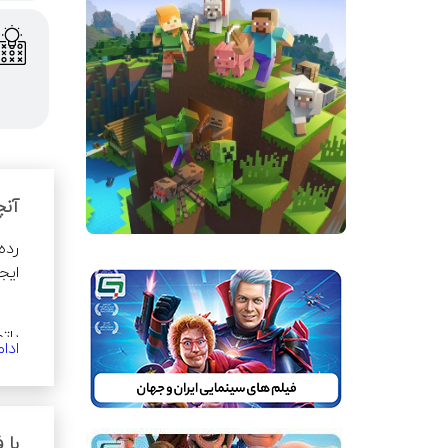
آنچ
ایج
ادا
با 