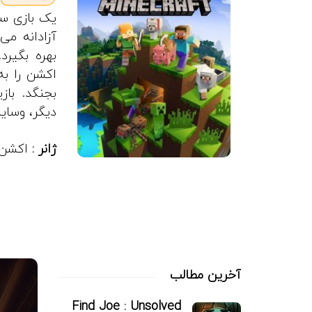
یک بازی س
آزادانه می
بهره بگیرد
اکشن را به
بجنگد. باز
دیگر، وسایل
ژانر :
اکشن
آخرین مطالب
Find Joe : Unsolved