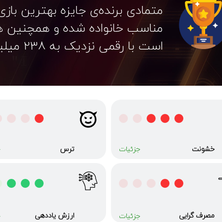
متمادی برنده‌ی جایزه بهترین باز
مناسب خانواده شده و همچنین هن
است با رقمی نزدیک به 238 میلیون دلار.
خشونت
ترس
جزئیات
ج
مصرف گرایی
ارزش یاددهی
جزئیات
ج