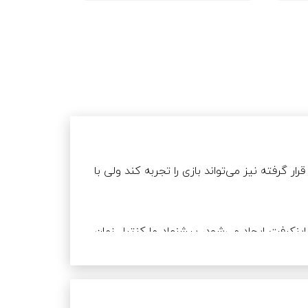
رده‌سنی بازی 10 سال به بالا تعیین شده؛ اما اگر فرزندتان در بازی 8 تا 10 قرار گرفته نیز می‌تواند بازی را تجربه کند ولی با 
باتوجه‌به درگیری بیش از اندازه‌ای که برای بازیکنان این سنین در بازی ماینکرفت ایجاد می‌شود، پیشنهاد ما کنترل زمان 
با کمک خود اوست. به این صورت که زمان محدودی را با فرزندتان قبل از شروع بازی مشخص کنید و مدیریت زمان را به 
عهده خودش بگذارید. ممکن است کودکان در این بازه سنی، کمی نیاز به یادآوری والد برای کنترل زمان داشته باشند. 
همچنین توصیه می‌شود بچه‌هایی که در سنین مجاز رده‌بندی هستند نیز به مدیریت زمان توجه ویژه داشته باشند، به 
این دلیل که ماینکرفت غوطه‌وری و غرقگی بسیار زیادی برای بازیکن ایجاد می‌کند و در اثر این اتفاق بازیکن متوجه گذر 