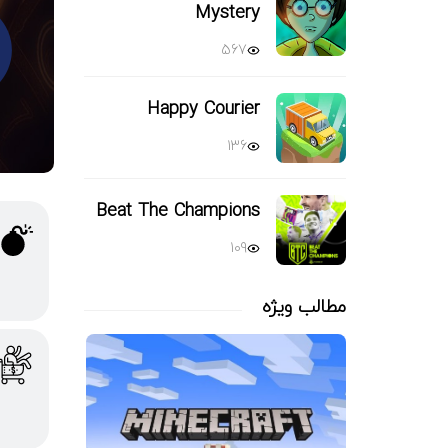
Mystery
567
Happy Courier
136
Beat The Champions
109
مطالب ویژه