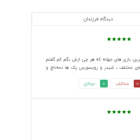
امکانات آنلاین: خرید، ایجاد دوستی، لیگ، رویداد، تشکیل گروه، ذخیره سازی، گفت‌وگوی متنی، چند نفره بازی کردن، 
دیدگاه فرزندان
        ماینکرفت یکی از بهرتین و معروف ترین بازی های جهانه که هر چی ازش بگم کم گفتم 
سروایول  ،‌کریتیو ، هارکور ، پارکور ، مپ های مختلف ، شیدر و رویسورس پک ها دمه‌ناچ و 
0
مخالف
0
موافق