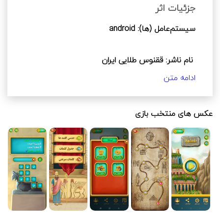
بزند حروف به‌هم‌ریخته مربوط به کدام گزینه است و 
جزئیات اثر
در بخش حدس کلمات بازیکن باید با حروف 
سیستم‌عامل (ها): android
به‌هم‌ریخته تعدادی کلمه‌ی معنادار را حدس بزند. بازی 
دارای بخش راهنما است که برای هر بار استفاده 36 
سکه از امتیاز بازیکن کاسته می‌شود و با تکمیل هر 
 نام ناشر: ققنوس طلایی ایران
بخش ۶ امتیاز به بازیکن داده می‌شود. صندوقچه ی 
کلمات اضافی نیز برای کلماتی است که در بازی وجود 
ادامه متن
ندارد؛ ولی دارای امتیاز هستند. بازی دارای تبلیغ، 
 نام توسعه‌دهنده: ققنوس طلایی ایران
گردونه شانس روزانه و فروشگاه برای خرید سکه‌ی 
بیشتر است.
عکس های منتخب بازی
 تاریخ آخرین به‌روزرسانی: 18/02/2021-30/11/1399
 نیاز به اینترنت: بدون نیاز به اینترنت می‌توان بازی 
کرد؛ اما با اتصال به اینترنت امکانات بیشتری فعال 
می‌شود.
 امکانات آنلاین: خرید، تبلیغ، اشتراک‌گذاری محتوا، 