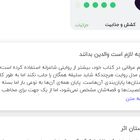
کشش و جذابیت
جزئیات
ه لازم است والدین بدانند
مه متن
تان اثر