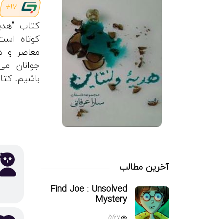
17+
کتاب "هدیه
کوتاه است
معاصر و در
جوانان می
باشیم. کتاب فوق برا
آخرین مطالب
Find Joe : Unsolved
Mystery
567