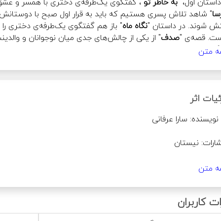
داستان اول، "
به خاطر تو
!
سا
ش شوند. در داستان "
نگاه ماه
ت. قصه‌ی "
صدف
"
هدیه ولنتاین
" ما را با دختری همراه می‌کند بر سر دوراهی عشق و عقیده؛ و در داستان "
مه متن
 شاهد گفتگوی دختری هستیم با عشق و همسری که نیست اما هست. قص
تان "
یک مدل خاص
 "
در آخرین نگاهش
یات اثر
ر را گم کرده‌اند آن هم بر سر دوراهی عشق و عقیده.
مه متن
ت کاربران
 سنی روی جلد: ندارد