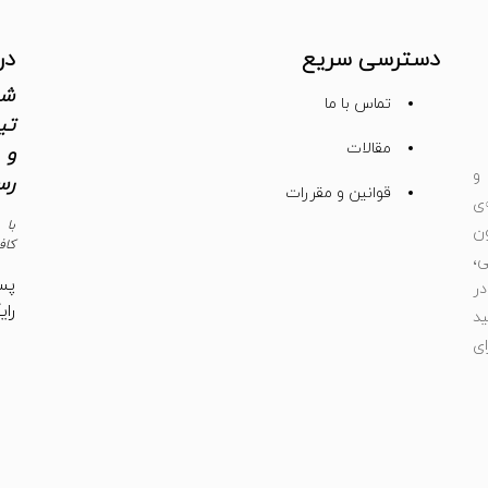
دسترسی سریع
در
شم
تماس با ما
تی
مقالات
و 
و
رس
قوانین و مقررات
ی
با 
ون
کاف
،
پس
ر
رای
د
ای