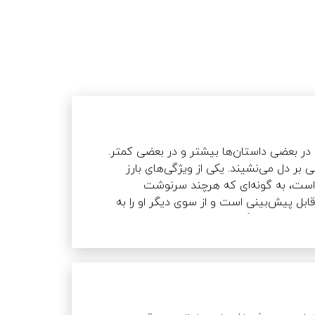
خانم عرفانی در کتاب خود، بیشتر از روایتی شاعرانه استفاده کرده است؛ در بعضی داستان‌ها بیشتر و در بعضی کمتر. 
این مدل روایت هرچندکه شاید سلیقه همگان را جلب نکند اما به طور کلی بر دل می‌نشیند. یکی از ویژگی‌های بارز 
داستان‌ها پایان‌بندی آن‌هاست. پایان همه‌ی آن‌ها به نوعی باز اما بسته است، به گونه‌ای که هرچند سرنوشت 
شخصیت‌ها و قصه‌شان مشخص نمی‌شود، اما از یک جهت برای مخاطب قابل پیش‌بینی است و از سوی دیگر او را به 
فکر وامی‌دارد. همین به فکر واداشتن وزنه مهم و سنگینی برای کتاب است تا تفکر و نگاه نقادانه را در نوجوان تقویت 
کند. هر داستان پیامی برای فکر کردن دارد. سه داستان متفاوت از سه دختر که همسر و محبوبشان را به نوعی از دست 
داده‌اند، ما را وامی‌دارد به اینکه خود را جای آن‌ها گذاشته و به این فکر کنیم که اگر ما بودیم چه‌طور با همه چیز مواجه 
می‌شدیم؟! اگر ما والدین پارسا و صدف بودیم باید چه می‌کردیم و رفتار درست چه بود و برعکس اگر جای خود پارسا و 
صدف بودیم چه؟! اگر بر سر دوراهی عشق و عقیده بمانیم کدام را انتخاب می‌کنیم؟! آیا ما هم یکی از خیل انسان‌های 
به ظاهر دین‌داری هستیم که در واقع به عمق، معنا و حکمت مسائل دینی جاهلیم؟! آیا ما هم یکی از کسانی هستیم که 