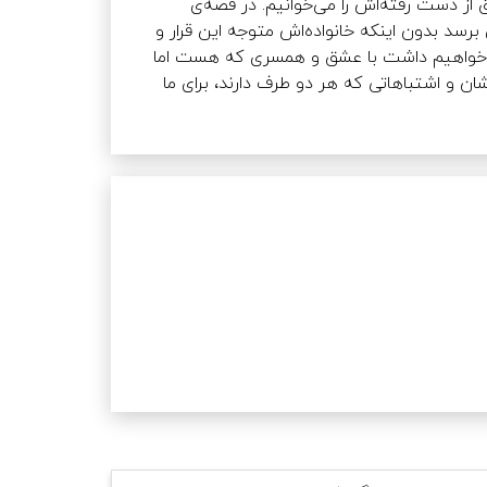
"، گفتگوی یک‌طرفه‌ی دختری با همسر و عشق از دست رفته‌اش را می‌خوانیم. در قصه‌ی 
" شاهد تلاش پسری هستیم که باید به قرار اول صبح با دوستانش برسد بدون اینکه خانواده‌اش متوجه این قرار و 
" باز هم گفتگوی یک‌طرفه‌ی دختری را خواهیم داشت با عشق و همسری که هست اما 
" از یکی از چالش‌های جدی میان نوجوانان و والدینشان و اشتباهاتی که هر دو طرف دارند، برای ما 
حضور آسمانی
" این 
ه‌ی ‌"
از پشت ابر
" درباره‌ مردی است در 
جستجوی معنای این حدیث: «هرکس که بمیرد، درحالی‌که امام زمانش را نشناخته باشد، در نادانی مرده است». در 
" شاهد تصمیم ارزشمند دختر و پسری هستیم که بر خلاف تصورشان با مخالفت خانواده روبه‌رو 
"، آخرین و طولانی‌ترین داستان ‌کتاب، ما را همزمان با دختر و پدری همراه می‌کند 