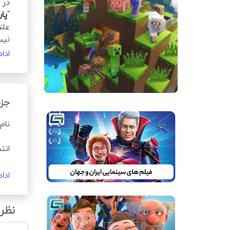
در 
آن‌چه برای دیگران "می‌پسندند" برای خود "نمی‌پسندند"؟
"
پار
علت
نیس
می‌گوید. 
ادا
بار
داس
می‌شوند؛ و قصه‌ی
جزئ
که یکدیگ
ادا
نظرا
رده