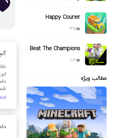
Happy Courier
135
Beat The Champions
آنچ
104
مطالب ویژه
ادا
داس