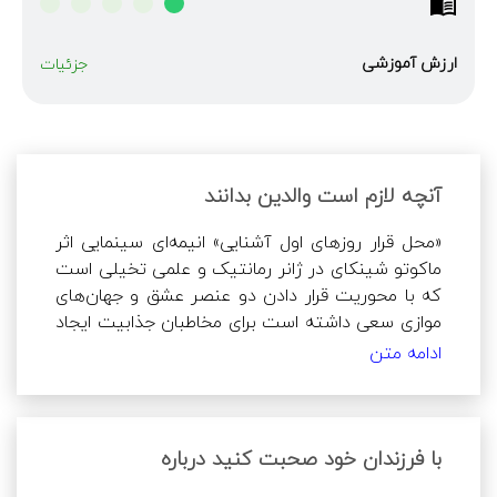
ارزش آموزشی
جزئیات
آنچه لازم است والدین بدانند
«محل قرار روزهای اول آشنایی» انیمه‌ای سینمایی اثر 
ماکوتو شینکای در ژانر رمانتیک و علمی تخیلی است 
که با محوریت قرار دادن دو عنصر عشق و جهان‌های 
موازی سعی داشته است برای مخاطبان جذابیت ایجاد 
کند؛ هرچند ریتم کند داستان و دشواری دریافت 
ادامه متن
گره‌گشایی‌ها ممکن است برقراری ارتباط با محتوا را 
کمی دشوار کند. این محتوا از دنیای کودکان فاصله 
زیادی دارد و اتفاقات اثر بیشتر شامل دغدغه‌های 
نوجوانان و بزرگسالان می‌باشد.
با فرزندان خود صحبت کنید درباره