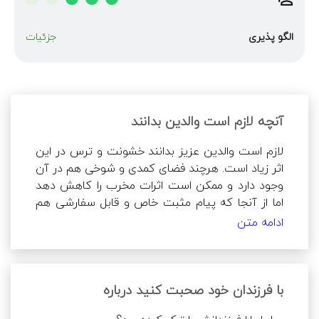
الگو پذیری
جزئیات
آنچه لازم است والدین بدانند
لازم است والدین عزیز بدانند خشونت و ترس در این 
اثر زیاد است. هرچند فضای کمدی و شوخی هم در آن 
وجود دارد و ممکن است اثرات مخرب را کاهش دهد 
اما از آنجا که پیام مثبت خاص و قابل سفارشی هم 
در آن وجود ندارد، خوب است کودکان کم سن و سال 
ادامه متن
از دیدن این انیمیشن پرهیز کنند. خصوصا کودکان 
حساس و احساساتی‌تر. از آنجا که چندین بار در این 
فیلم مادر خرس‌ها آن‌ها را ترک می‌کند، هرچند این 
کار او توجیه و بازگشت دارد، اما می‌تواند کودک را در 
با فرزندان خود صحبت کنید درباره
مورد مادر خود مضطرب کند‌. همینطور به علت 