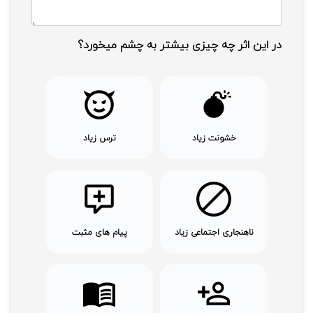
کمپانی سازنده: Fantawild Animation
در این اثر چه چیزی بیشتر به چشم میخورد؟
جوایز و افتخارات : 
برنده Best Animated Feature در جشنواره Beijing 
Student Film Festival
خشونت زیاد
ترس زیاد
ناهنجاری اجتماعی زیاد
پیام های مثبت