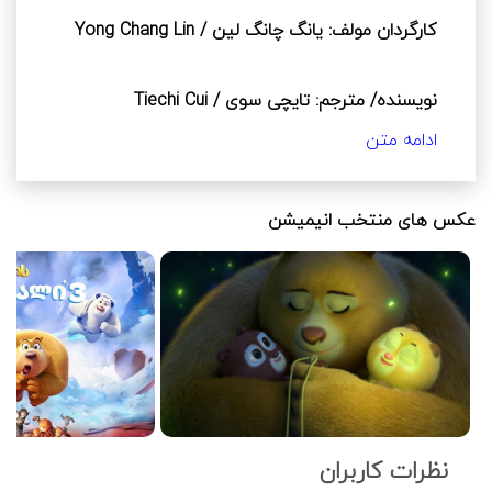
داستان را برای کودکان کم سن و سال سخت می‌کند.
معروف‌ترین دانشمند در زمینه روبات را ملاقات 
کارگردان مولف: یانگ چانگ لین / Yong Chang Lin
می‌کنند. ناگهان گروهی روبات به آن‌ها حمله کرده 
که متعلق به گروه اسکرپ ربل هستند. مشخص 
می‌شود که آن‌ها به دنبال شارلوت هستند. اما برایر و 
نویسنده/ مترجم: تایچی سوی / Tiechi Cui
برومبل نیز با شارلوت کار مهمی دارند. آنها گردنبند 
کهربایی مادرشان را نزد شارلوت پیدا کرده اند. بنابراین 
ادامه متن
تعقیب و گریز و مبارزه شروع می‌شود. در این حین 
نام تهیه کننده: ژانگ بو / Zhang Bo
آن‌ها خرس سفیدی را ملاقات می‌کنند که بسیار 
شبیه مادرشان است. اما خرس سفید که برای اسکرپ 
عکس های منتخب انیمیشن
نام بازیگران: بینگ جون ژانگ / وی ژانگ / چنلو جیا
ربل کار می‌کند، این موضوع را نمی‌پذیرد. کم‌کم 
Bingjun Zhang / Wei Zhang / Chenlu Jia
متوجه می‌شویم بچه‌ی خرس سفید را رهبر گروه 
اسکرپ ربل گروگان گرفته و او مجبور است دستورات 
آن‌ها را اجرا کند‌. بعد از مدتی بلاخره شارلوت به دام 
نام شخصیت ها: برومبل: خرسی احساساتی و به نظر 
می‌افتد. معلوم می‌شود لئونارد، رهبر گروه اسکرپ 
ساده‌لوح و بسیار شکمو است که هنوز منتظر است 
ربل دنبال رازها و معلومات مادر شارلوت، پروفسور سو 
مادرش برگردد.
که در جریان آتش سوزی کشته شده است، می‌باشد. 
برایر و برومبل می‌توانند به مقر لئونارد وارد شده و 
خرس سفید و شارلوت را نجات بدهند. کم کم حقایق 
برایر: برادر شجاع‌تر و قوی‌تر و منطقی‌تر است. او پس 
نظرات کاربران
آشکار می‌شود. اینکه خرس سفید همان باربارا مادر 
از رفتن مادر تصمیم می‌گیرد به جای او از برومبل 