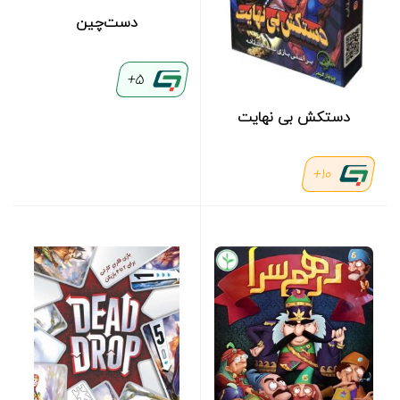
دست‌چین
5+
دستکش بی نهایت
10+