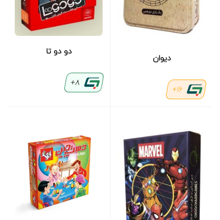
دو دو تا
دیوان
8+
16+