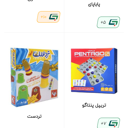
پایاپای
10+
5+
تریپل پنتاگو
تردست
7+