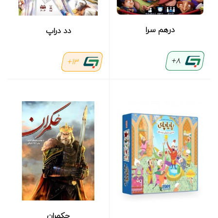
درهم سرا
دد دراپ
8+
13+
حکمران