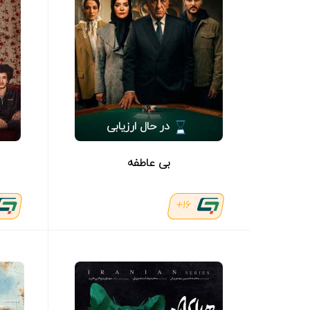
در حال ارزیابی
بی عاطفه
16+