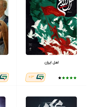
اهل ایران
13+