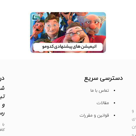
دسترسی سریع
در
شم
تماس با ما
تی
مقالات
و 
و
رس
قوانین و مقررات
ی
با 
ون
کاف
،