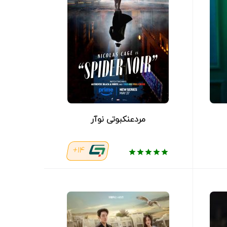
مردعنکبوتی نوآر
14+