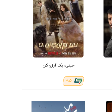
جینی، یک آرزو کن
15+