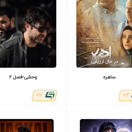
در حال ارزیابی
ساهره
وحشی-فصل ۲
17+
12+