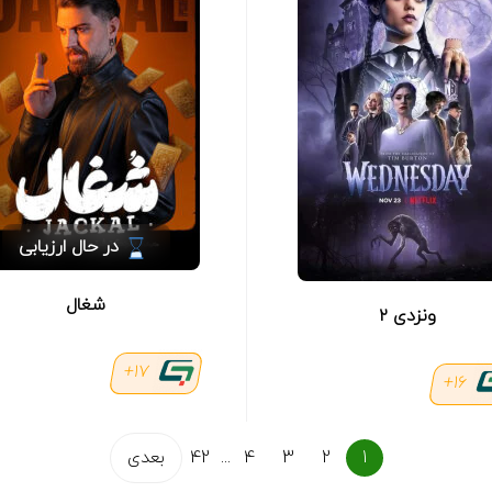
در حال ارزیابی
شغال
ونزدی ۲
17+
16+
1
2
3
4
...
42
بعدی