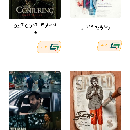
احضار ۴ : آخرین آیین
زعفرانیه ۱۴ تیر
ها
15+
17+