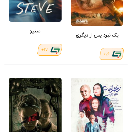
استیو
یک نبرد پس از دیگری
17+
16+