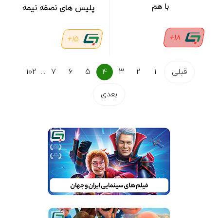
با هم
پلیس های نصفه نیمه
18+
15+
قبلی
1
2
3
4
5
6
7
...
102
بعدی