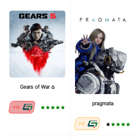
Gears of War 5
pragmata
18+
16+