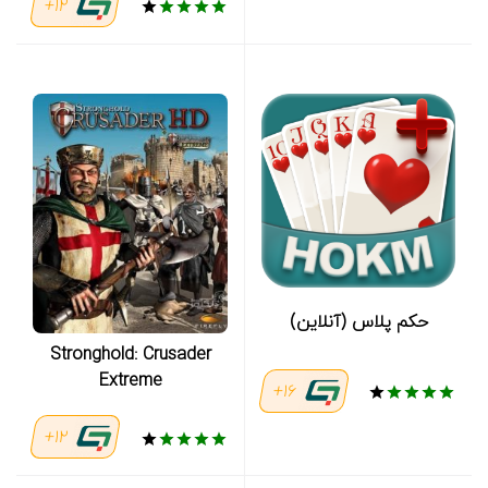
12+
حکم پلاس (آنلاین)
Stronghold: Crusader
Extreme
16+
12+