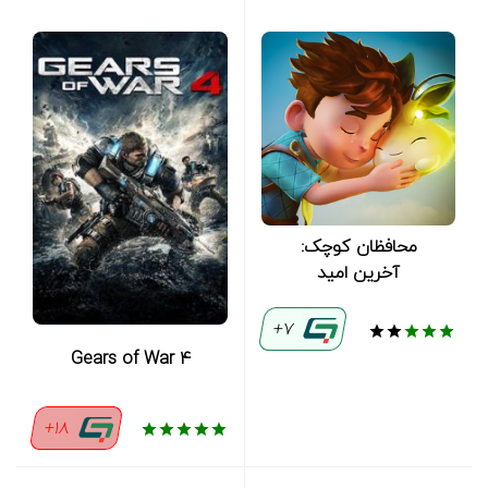
محافظان کوچک:
آخرین امید
7+
Gears of War 4
18+