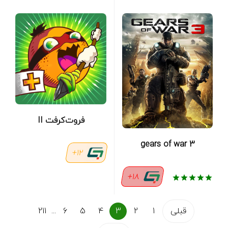
فروت‌‌کرفت II
gears of war 3
12+
18+
قبلی
1
2
3
4
5
6
...
211