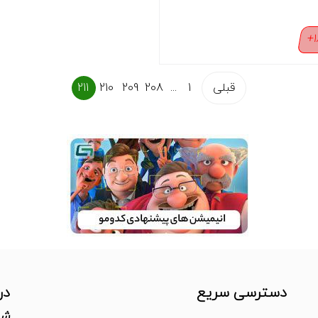
1
قبلی
1
...
208
209
210
211
دسترسی سریع
در
شم